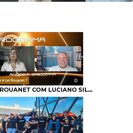
LEI ROUANET COM LUCIANO SILVA CONCEITOH FILMES - PROGRAMA ANDREIA GREZZANA