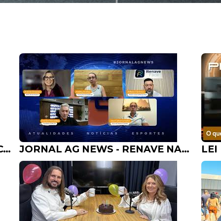
ISABEL GAVIOLI CEO DA ONYX COWORKING PORTO ALEGRE - PROGRAMA ANDREIA GREZZANA 19.07.26
JORNAL AG NEWS - RENAVE NACIONAL X REFORMA TRIBUTÁRIA 13.07.26