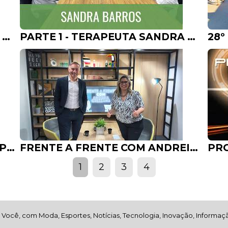
PARTE 2 - TERAPEUTA SANDRA BARROS - UMA DOSE DE ESPERANÇA COM TERAPEUTA SANDRO BARROS
PARTE 1 - TERAPEUTA SANDRA BARROS - UMA DOSE DE ESPERANÇA COM TERAPEUTA SANDRO BARROS
GRUPO CARBURGO AGORA EM PORTO ALEGRE, INICIA AS OPERAÇÕES NA UNIDOS 01.04.26 NOVA LOJA DO GRUPO
FRENTE A FRENTE COM ANDREIA GREZZANA - ALEXANDRE GADRET PRESIDENTE REDE PAMPA 09.04.26
1
2
3
4
Você, com Moda, Esportes, Notícias, Tecnologia, Inovação, Informaçã