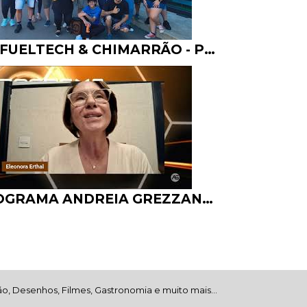
28º FUELTECH & CHIMARRÃO - PROGRAMA ANDREIA GREZZANA - 19.04.26
PROGRAMA ANDREIA GREZZANA - ELEONORA ERTHAL MODA E CAFÉ - 25.03.26
o, Desenhos, Filmes, Gastronomia e muito mais...